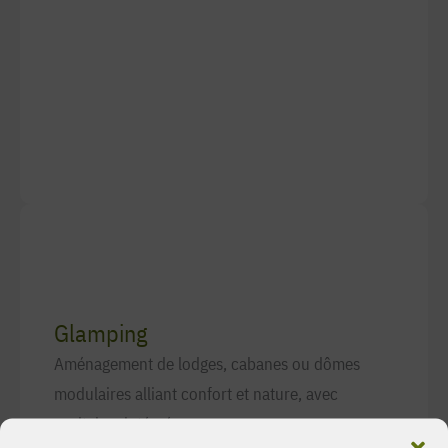
Glamping
Aménagement de lodges, cabanes ou dômes
modulaires alliant confort et nature, avec
sanitaires intégrés.