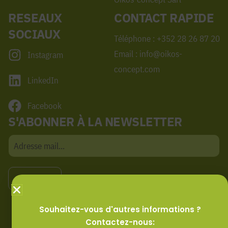
RESEAUX
CONTACT RAPIDE
SOCIAUX
Téléphone : +352 28 26 87 20
Email : info@oikos-
Instagram
concept.com
LinkedIn
Facebook
S'ABONNER À LA NEWSLETTER
S'INSCRIRE
Souhaitez-vous d'autres informations ?
Contactez-nous: