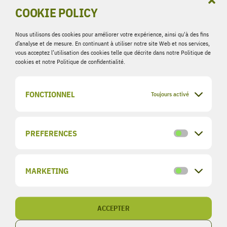
COOKIE POLICY
Nous utilisons des cookies pour améliorer votre expérience, ainsi qu'à des fins
d’analyse et de mesure. En continuant à utiliser notre site Web et nos services,
vous acceptez l’utilisation des cookies telle que décrite dans notre Politique de
cookies et notre Politique de confidentialité.
FONCTIONNEL
Toujours activé
PREFERENCES
Preference
Solution d'urgence
MARKETING
Marketing
Mise en place de Tiny Houses pour répondre à
un besoin urgent.
ACCEPTER