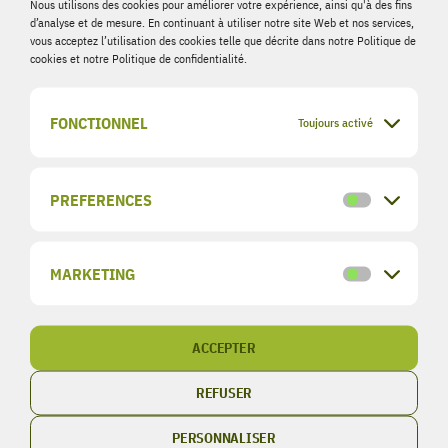
Nous utilisons des cookies pour améliorer votre expérience, ainsi qu'à des fins
←
FAQ précédent
FAQ suivant
→
d’analyse et de mesure. En continuant à utiliser notre site Web et nos services,
vous acceptez l’utilisation des cookies telle que décrite dans notre Politique de
cookies et notre Politique de confidentialité.
OIKOS-CONCEPT
LE GROUPE
FONCTIONNEL
Toujours activé
POLYGONE
Sitemap
Polygone Sàrl
Mentions légales
PREFERENCES
Preference
Ecotec Sàrl
Politique de confidentialité
Polygone Solutions
CGU
MARKETING
Modulaires Sprl
Marketing
Oikos-concept Sàrl
ACCEPTER
RESEAUX
CONTACT RAPIDE
SOCIAUX
REFUSER
Téléphone : +352 28 26 87 20
Email : info@oikos-
Instagram
PERSONNALISER