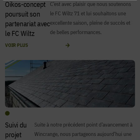
Oikos-concept
C’est avec plaisir que nous soutenons
poursuit son
le FC Wiltz 71 et lui souhaitons une
partenariat avec
excellente saison, pleine de succès et
le FC Wiltz
de belles performances.
VOIR PLUS
Suivi du
Suite à notre précédent point d’avancement à
projet
Wincrange, nous partageons aujourd’hui une