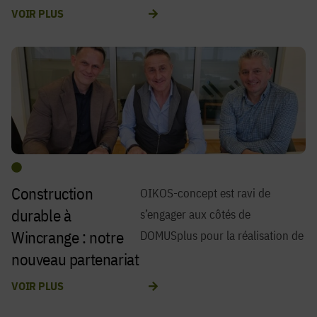
VOIR PLUS
Construction
OIKOS-concept est ravi de
ce projet situé dans la commune
durable à
s’engager aux côtés de
Wincrange : notre
DOMUSplus pour la réalisation de
nouveau partenariat
avec DOMUSplus
VOIR PLUS