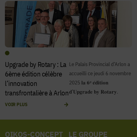
Upgrade by Rotary : La
Le Palais Provincial d’Arlon a
6ème édition célèbre
accueilli ce jeudi 6 novembre
l’innovation
2025 𝐥𝐚 𝟔ᵉ 𝐞́𝐝𝐢𝐭𝐢𝐨𝐧
transfrontalière à Arlon
𝐝’𝐔𝐩𝐠𝐫𝐚𝐝𝐞 𝐛𝐲 𝐑𝐨𝐭𝐚𝐫𝐲.
VOIR PLUS
OIKOS-CONCEPT
LE GROUPE