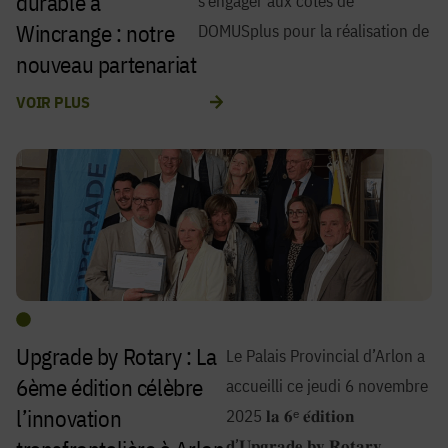
durable à
s’engager aux côtés de
Wincrange : notre
DOMUSplus pour la réalisation de
nouveau partenariat
avec DOMUSplus
VOIR PLUS
Upgrade by Rotary : La
Le Palais Provincial d’Arlon a
6ème édition célèbre
accueilli ce jeudi 6 novembre
l’innovation
2025 𝐥𝐚 𝟔ᵉ 𝐞́𝐝𝐢𝐭𝐢𝐨𝐧
𝐝’𝐔𝐩𝐠𝐫𝐚𝐝𝐞 𝐛𝐲 𝐑𝐨𝐭𝐚𝐫𝐲.