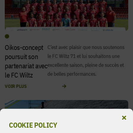
Oikos-concept
C’est avec plaisir que nous soutenons
poursuit son
le FC Wiltz 71 et lui souhaitons une
partenariat avec
excellente saison, pleine de succès et
le FC Wiltz
de belles performances.
VOIR PLUS
COOKIE POLICY