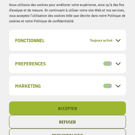
Nous utilisons des cookies pour améliorer votre expérience, ainsi qu'à des fins
d’analyse et de mesure. En continuant à utiliser notre site Web et nos services,
vous acceptez l’utilisation des cookies telle que décrite dans notre Politique de
cookies et notre Politique de confidentialité.
Suivi du
Suite à notre précédent point d’avancement à
projet
Wincrange, nous partageons aujourd’hui une
FONCTIONNEL
Toujours activé
résidentiel
nouvelle étape du chantier avec les travaux de
à
toiture actuellement en cours.
PREFERENCES
Wincrang
Preference
VOIR PLUS
e
MARKETING
Marketing
ACCEPTER
REFUSER