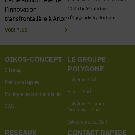
l’innovation
2025 𝐥𝐚 𝟔ᵉ 𝐞́𝐝𝐢𝐭𝐢𝐨𝐧
transfrontalière à Arlon
𝐝’𝐔𝐩𝐠𝐫𝐚𝐝𝐞 𝐛𝐲 𝐑𝐨𝐭𝐚𝐫𝐲.
VOIR PLUS
OIKOS-CONCEPT
LE GROUPE
POLYGONE
Sitemap
Polygone Sàrl
Mentions légales
Ecotec Sàrl
Politique de confidentialité
Polygone Solutions
CGU
Modulaires Sprl
Oikos-concept Sàrl
RESEAUX
CONTACT RAPIDE