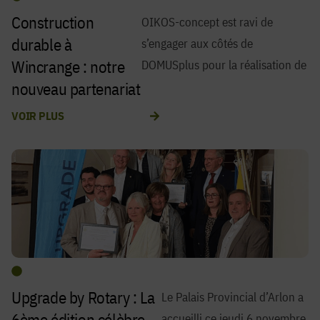
Construction
OIKOS-concept est ravi de
ce projet situé dans la commune
durable à
s’engager aux côtés de
Wincrange : notre
DOMUSplus pour la réalisation de
nouveau partenariat
avec DOMUSplus
VOIR PLUS
Upgrade by Rotary : La
Le Palais Provincial d’Arlon a
6ème édition célèbre
accueilli ce jeudi 6 novembre