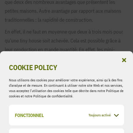
que deux des nombreux avantages que présentent les
petites maisons. Autre avantage par rapport aux maisons
traditionnelles : la rapidité de construction.
En effet, il ne faut en moyenne que deux à trois mois pour
qu’une tiny house soit achevée. Cela est possible grâce à
leur production en grande quantité. En effet, les mini-
habitations ne sont pas construites sur place, comme les
COOKIE POLICY
maisons normales, mais dans une usine.
Nous utilisons des cookies pour améliorer votre expérience, ainsi qu'à des fins
Dans le cas des Tiny Houses qui
d’analyse et de mesure. En continuant à utiliser notre site Web et nos services,
arriveront prochainement à Schifflange,
vous acceptez l’utilisation des cookies telle que décrite dans notre Politique de
cookies et notre Politique de confidentialité.
cette usine se trouve à proximité de la
ville polonaise de Cracovie, d’où les Tiny
FONCTIONNEL
Toujours activé
Houses terminées, pesant douze tonnes,
sont transportées vers les destinations